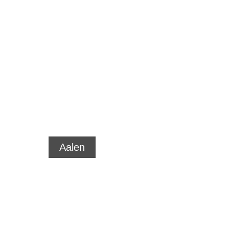
Ihre Immobilie.
Unsere
Leidenschaft!
Aalen