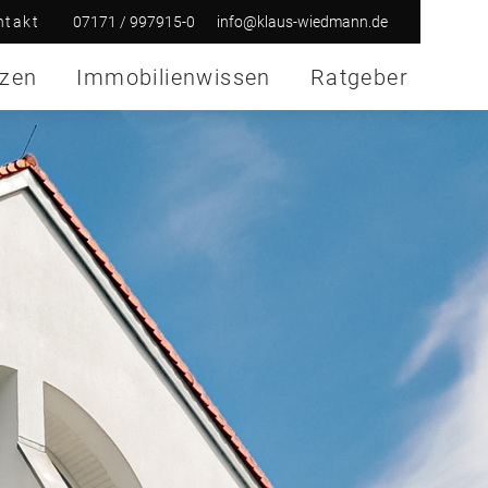
07171 / 997915-0
info@klaus-wiedmann.de
ntakt
nzen
Immobilienwissen
Ratgeber