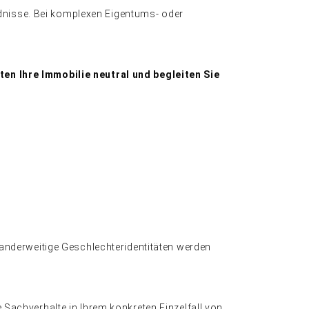
ndnisse. Bei komplexen Eigentums- oder
en Ihre Immobilie neutral und begleiten Sie
anderweitige Geschlechteridentitäten werden
ie Sachverhalte in Ihrem konkreten Einzelfall von