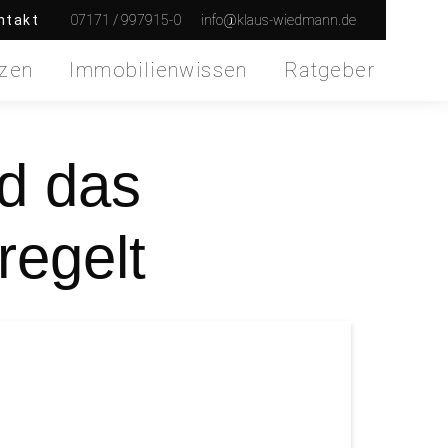
07171 / 997915-0
info@klaus-wiedmann.de
ntakt
zen
Immobilienwissen
Ratgeber
rd das
egelt