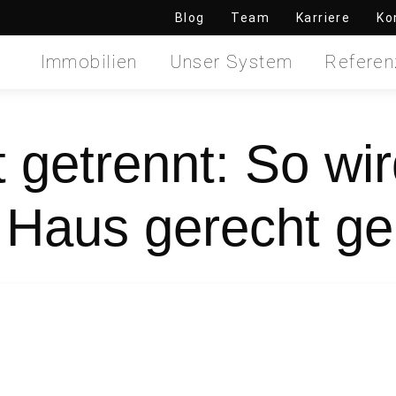
Blog
Team
Karriere
Ko
Immobilien
Unser System
Referen
 getrennt: So wi
Haus gerecht ger