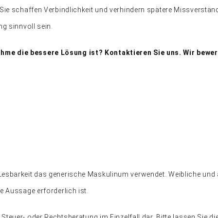
 Sie schaffen Verbindlichkeit und verhindern spätere Missverstä
ng sinnvoll sein.
me die bessere Lösung ist? Kontaktieren Sie uns. Wir bewert
Lesbarkeit das generische Maskulinum verwendet. Weibliche und 
e Aussage erforderlich ist.
e Steuer- oder Rechtsberatung im Einzelfall dar. Bitte lassen Sie d