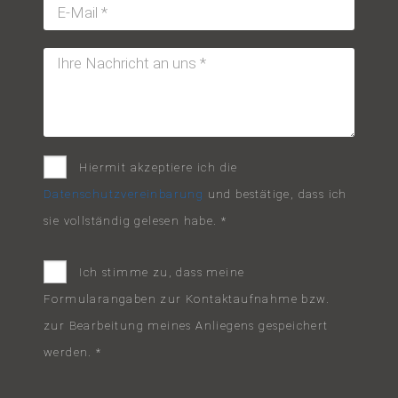
Hiermit akzeptiere ich die
Datenschutzvereinbarung
und bestätige, dass ich
sie vollständig gelesen habe. *
Ich stimme zu, dass meine
Formularangaben zur Kontaktaufnahme bzw.
zur Bearbeitung meines Anliegens gespeichert
werden. *