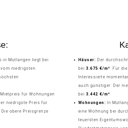
se:
Ka
 in Mutlangen liegt bei
Häuser:
Der durchschni
t vom niedrigsten
bei
3.675 €/m²
. Für di
höchsten
Interessierte moment
.
auch günstiger: Der nie
 Mietpreis für Wohnungen
bei
3.442 €/m²
.
Der niedrigste Preis für
Wohnungen:
In Mutlang
. Die obere Preisgrenze
eine Wohnung bei durc
teuersten Eigentumswo