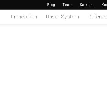
Blog
Team
Karriere
Ko
Immobilien
Unser System
Referen
utlangen