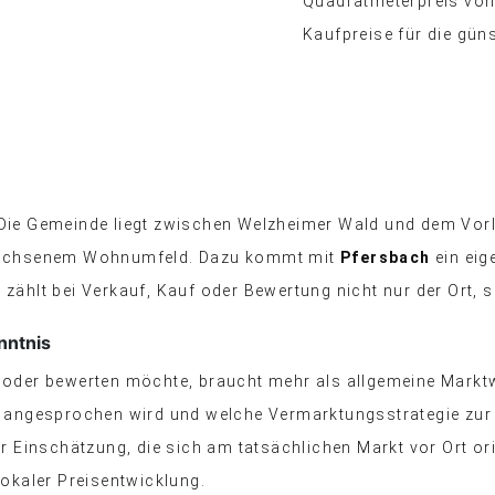
Quadratmeterpreis von
Kaufpreise für die gü
 Die Gemeinde liegt zwischen Welzheimer Wald und dem Vor
gewachsenem Wohnumfeld. Dazu kommt mit
Pfersbach
ein eig
zählt bei Verkauf, Kauf oder Bewertung nicht nur der Ort, 
nntnis
 oder bewerten möchte, braucht mehr als allgemeine Marktwe
pe angesprochen wird und welche Vermarktungsstrategie zur
r Einschätzung, die sich am tatsächlichen Markt vor Ort orie
lokaler Preisentwicklung.