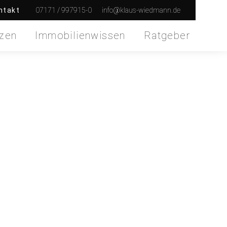
07171 / 997915-0
info@klaus-wiedmann.de
ntakt
zen
Immobilienwissen
Ratgeber