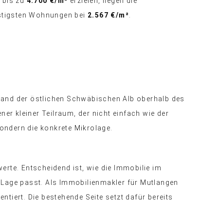
 bis zu
4.700 €/m²
erzielen, liegen die
nstigsten Wohnungen bei
2.567 €/m²
.
land der östlichen Schwäbischen Alb oberhalb des
ener kleiner Teilraum, der nicht einfach wie der
sondern die konkrete Mikrolage.
rte. Entscheidend ist, wie die Immobilie im
 Lage passt. Als Immobilienmakler für Mutlangen
ntiert. Die bestehende Seite setzt dafür bereits