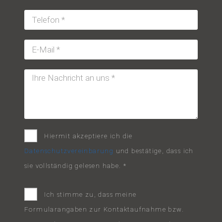
Hiermit akzeptiere ich die
Datenschutzvereinbarung
und bestätige, dass ich
sie vollständig gelesen habe. *
Ich stimme zu, dass meine
Formularangaben zur Kontaktaufnahme bzw.