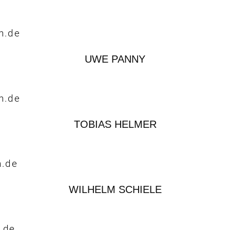
n.de
UWE PANNY
n.de
TOBIAS HELMER
n.de
WILHELM SCHIELE
.de