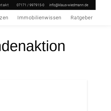
07171 / 997915-0
info@klaus-wiedmann.de
ntakt
nzen
Immobilienwissen
Ratgeber
denaktion