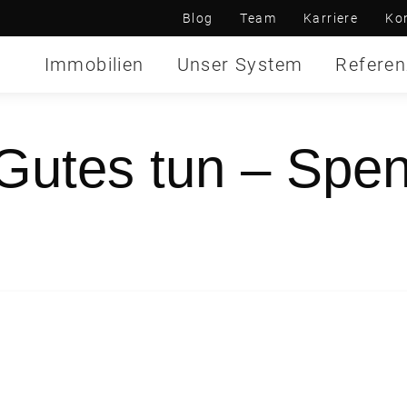
Blog
Team
Karriere
Ko
Immobilien
Unser System
Refere
utes tun – Spen