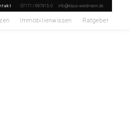
07171 / 997915-0
info@klaus-wiedmann.de
ntakt
zen
Immobilienwissen
Ratgeber