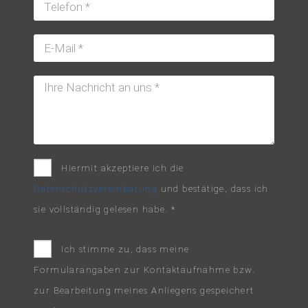
Hiermit akzeptiere ich die
Datenschutzvereinbarung
und bestätige, dass ich
sie vollständig gelesen habe. *
Ich stimme zu, dass meine
Formularangaben zur Kontaktaufnahme bzw.
zur Bearbeitung meines Anliegens gespeichert